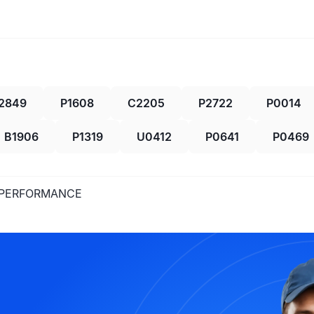
2849
P1608
C2205
P2722
P0014
B1906
P1319
U0412
P0641
P0469
E/PERFORMANCE