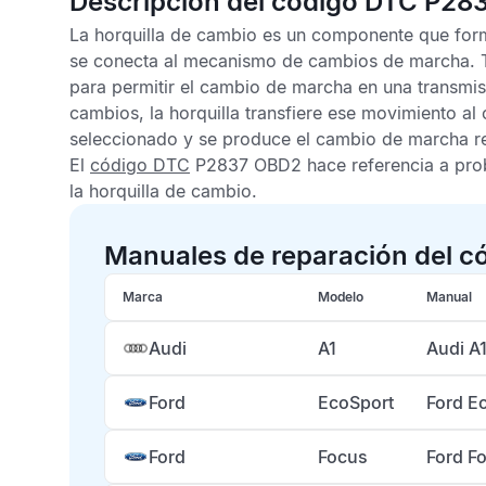
Descripción del código DTC P28
La horquilla de cambio es un componente que forma
se conecta al mecanismo de cambios de marcha. T
para permitir el cambio de marcha en una transmi
cambios, la horquilla transfiere ese movimiento al
seleccionado y se produce el cambio de marcha r
El
código DTC
P2837 OBD2
hace referencia a prob
la horquilla de cambio.
Manuales de reparación del c
Marca
Modelo
Manual
Audi
A1
Audi A
Ford
EcoSport
Ford E
Ford
Focus
Ford F