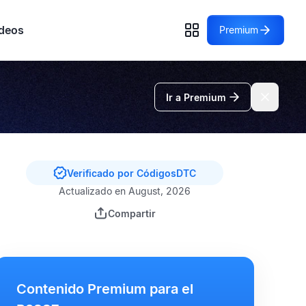
deos
Premium
Ir a Premium
Verificado por CódigosDTC
Actualizado en August, 2026
Compartir
Contenido Premium para el