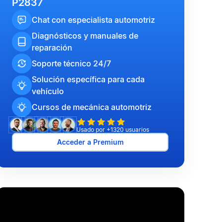
P2837
Chat con especialista automotriz
Diagnósticos y manuales de
reparación
Soporte técnico 24/7
Solución específica para cada
vehículo
Cursos de mecánica automotriz
Usado por +1320 usuarios
Acceder a Premium