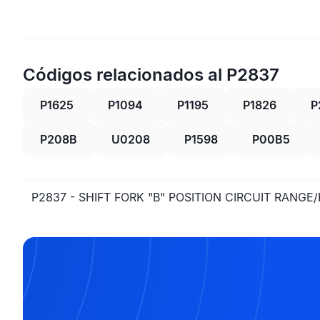
Códigos relacionados al P2837
P1625
P1094
P1195
P1826
P
P208B
U0208
P1598
P00B5
P2837 - SHIFT FORK "B" POSITION CIRCUIT RANG