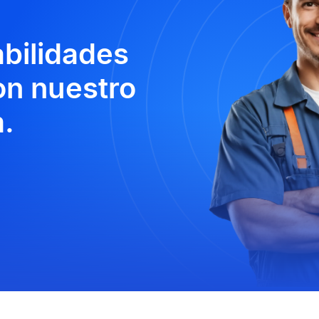
abilidades
n nuestro
.