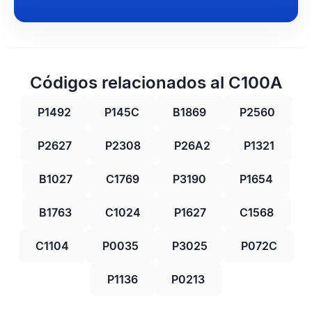
Códigos relacionados al C100A
P1492
P145C
B1869
P2560
P2627
P2308
P26A2
P1321
B1027
C1769
P3190
P1654
B1763
C1024
P1627
C1568
C1104
P0035
P3025
P072C
P1136
P0213