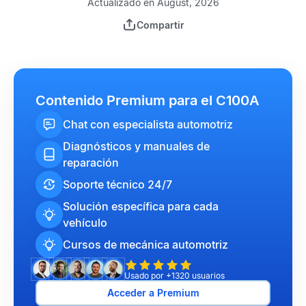
Actualizado en August, 2026
Compartir
Contenido Premium para el C100A
Chat con especialista automotriz
Diagnósticos y manuales de
reparación
Soporte técnico 24/7
Solución específica para cada
vehículo
Cursos de mecánica automotriz
Usado por +1320 usuarios
Acceder a Premium