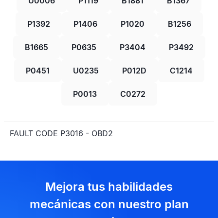
U0006
P1119
B1881
B1367
P1392
P1406
P1020
B1256
B1665
P0635
P3404
P3492
P0451
U0235
P012D
C1214
P0013
C0272
FAULT CODE P3016 - OBD2
Mejora tus habilidades
mecánicas con nuestro plan