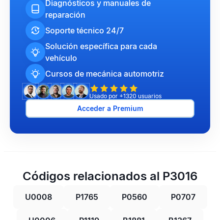
Diagnósticos y manuales de
reparación
Soporte técnico 24/7
Solución específica para cada
vehículo
Cursos de mecánica automotriz
Usado por +1320 usuarios
Acceder a Premium
Códigos relacionados al P3016
U0008
P1765
P0560
P0707