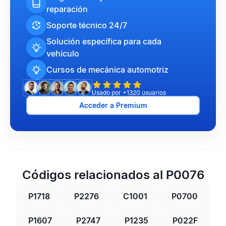
reparación
Soporte técnico 24/7
Solución específica para cada
vehículo
Cursos de mecánica automotriz
Usado por +1320 usuarios
Acceder a Premium
Códigos relacionados al P0076
P1718
P2276
C1001
P0700
P1607
P2747
P1235
P022F