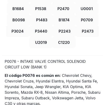
B1684
P1538
P2470
U0001
B0098
P1483
B1874
P0709
P3024
P3440
P2243
P2473
U2019
C1220
P0076 - INTAKE VALVE CONTROL SOLENOID
CIRCUIT LOW (BANK 1)
El código P0076 es común en:
Chevrolet Chevy,
Chevrolet Cruze, Hyundai Elantra, Hyundai Santa Fe,
Hyundai Sonata, Jeep Wrangler, KIA Optima, KIA
Sorento, Mazda RX-8, Nissan Altima, Porsche, Subaru
Impreza, Subaru Outback, Volkswagen Jetta, Volvo
C30 y otras marcas.