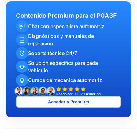
Contenido Premium para el P0A3F
Chat con especialista automotriz
Diagnósticos y manuales de
reparación
Soporte técnico 24/7
Solución específica para cada
vehículo
Cursos de mecánica automotriz
Usado por +1320 usuarios
Acceder a Premium