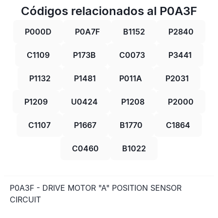
Códigos relacionados al P0A3F
P000D
P0A7F
B1152
P2840
C1109
P173B
C0073
P3441
P1132
P1481
P011A
P2031
P1209
U0424
P1208
P2000
C1107
P1667
B1770
C1864
C0460
B1022
P0A3F - DRIVE MOTOR "A" POSITION SENSOR
CIRCUIT