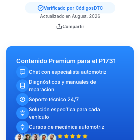
Verificado por CódigosDTC
Actualizado en August, 2026
Compartir
Contenido Premium para el P1731
Chat con especialista automotriz
Diagnósticos y manuales de
reparación
Soporte técnico 24/7
Solución específica para cada
vehículo
Cursos de mecánica automotriz