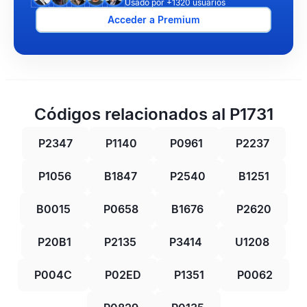
Usado por +1320 usuarios
Acceder a Premium
Códigos relacionados al P1731
P2347
P1140
P0961
P2237
P1056
B1847
P2540
B1251
B0015
P0658
B1676
P2620
P20B1
P2135
P3414
U1208
P004C
P02ED
P1351
P0062