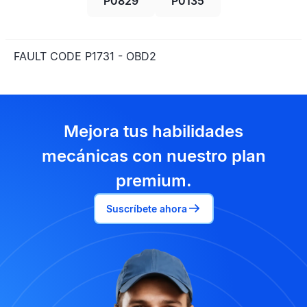
P0829
P0135
FAULT CODE P1731 - OBD2
Mejora tus habilidades
mecánicas con nuestro plan
premium.
Suscríbete ahora