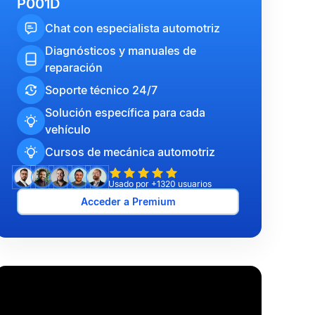
P001D
Chat con especialista automotriz
Diagnósticos y manuales de
reparación
Soporte técnico 24/7
Solución específica para cada
vehículo
Cursos de mecánica automotriz
Usado por +1320 usuarios
Acceder a Premium