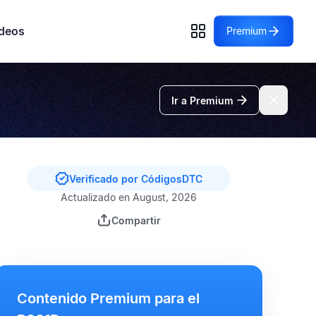
deos
Premium
Ir a Premium
Verificado por CódigosDTC
Actualizado en August, 2026
Compartir
Contenido Premium para el