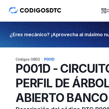
C
¿Eres mecánico? ¡Aprovecha al máximo nu
Códigos OBD2
P001D
P001D - CIRCUI
PERFIL DE ÁRBOL
ABIERTO BANCO