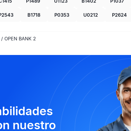
C1415
P1489
U1123
B1402
P1037
P2543
B1718
P0353
U0212
P2624
 / OPEN BANK 2
abilidades
n nuestro