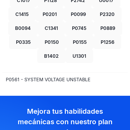
C1017
P1128
P2742
U0017
C1415
P0201
P0099
P2320
B0094
C1341
P0745
P0889
P0335
P0150
P0155
P1256
B1402
U1301
P0561 - SYSTEM VOLTAGE UNSTABLE
Mejora tus habilidades
mecánicas con nuestro plan