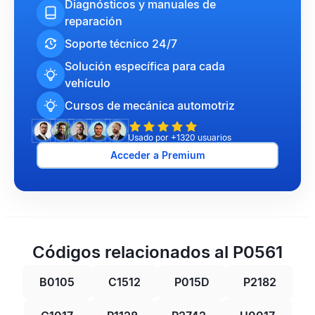
Diagnósticos y manuales de
reparación
Soporte técnico 24/7
Solución específica para cada
vehículo
Cursos de mecánica automotriz
Usado por +1320 usuarios
Acceder a Premium
Códigos relacionados al P0561
B0105
C1512
P015D
P2182