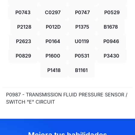
P0743
C0297
P0747
P0529
P2128
P012D
P1375
B1678
P2623
P0164
U0119
P0946
P0829
P1600
P0531
P3430
P1418
B1161
P0987 - TRANSMISSION FLUID PRESSURE SENSOR /
SWITCH "E" CIRCUIT
Mejora tus habilidades