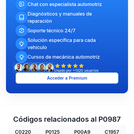
Chat con especialista automotriz
Diagnósticos y manuales de
reparación
Soporte técnico 24/7
Solución específica para cada
vehículo
Cursos de mecánica automotriz
Usado por +1320 usuarios
Acceder a Premium
Códigos relacionados al P0987
C0220
P0125
P00A9
C1957