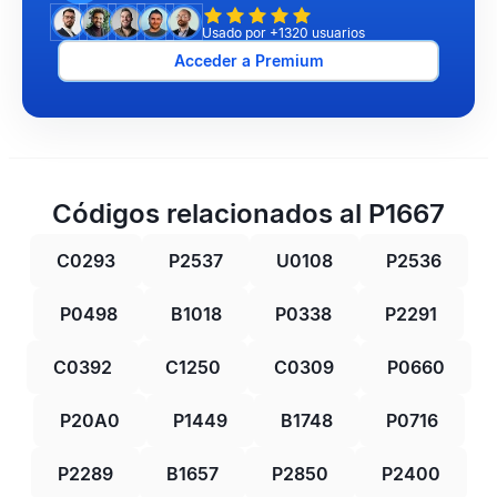
Usado por +1320 usuarios
Acceder a Premium
Códigos relacionados al P1667
C0293
P2537
U0108
P2536
P0498
B1018
P0338
P2291
C0392
C1250
C0309
P0660
P20A0
P1449
B1748
P0716
P2289
B1657
P2850
P2400