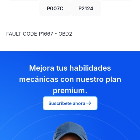
P007C
P2124
FAULT CODE P1667 - OBD2
Mejora tus habilidades
mecánicas con nuestro plan
premium.
Suscríbete ahora