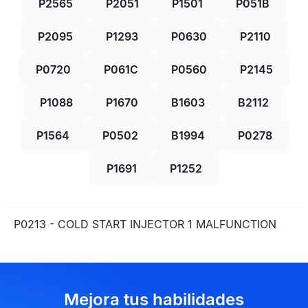
P2565
P2051
P1501
P051B
P2095
P1293
P0630
P2110
P0720
P061C
P0560
P2145
P1088
P1670
B1603
B2112
P1564
P0502
B1994
P0278
P1691
P1252
P0213 - COLD START INJECTOR 1 MALFUNCTION
Mejora tus habilidades