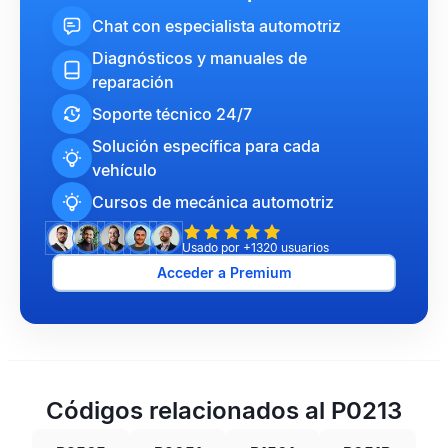
Chat con especialista automotriz
Diagnósticos y manuales de
reparación
Soporte técnico 24/7
Solución específica para cada
vehículo
Cursos de mecánica automotriz
Usado por +1320 usuarios
Acceder a Premium
Códigos relacionados al P0213