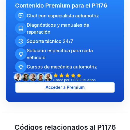
Contenido Premium para el P1176
Chat con especialista automotriz
Diagnósticos y manuales de
reparación
Soporte técnico 24/7
Solución específica para cada
vehículo
Cursos de mecánica automotriz
Usado por +1320 usuarios
Acceder a Premium
Códigos relacionados al P1176