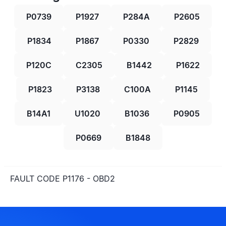
P0739
P1927
P284A
P2605
P1834
P1867
P0330
P2829
P120C
C2305
B1442
P1622
P1823
P3138
C100A
P1145
B14A1
U1020
B1036
P0905
P0669
B1848
FAULT CODE P1176 - OBD2