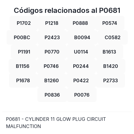
Códigos relacionados al P0681
P1702
P1218
P0888
P0574
P00BC
P2423
B0094
C0582
P1191
P0770
U0114
B1613
B1156
P0746
P0244
B1420
P1678
B1260
P0422
P2733
P0836
P0076
P0681 - CYLINDER 11 GLOW PLUG CIRCUIT
MALFUNCTION