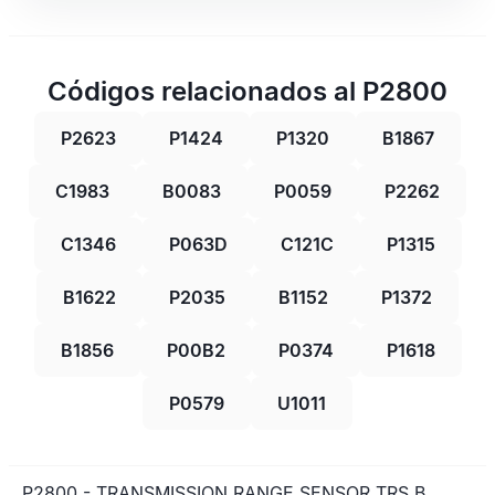
Códigos relacionados al P2800
P2623
P1424
P1320
B1867
C1983
B0083
P0059
P2262
C1346
P063D
C121C
P1315
B1622
P2035
B1152
P1372
B1856
P00B2
P0374
P1618
P0579
U1011
P2800 - TRANSMISSION RANGE SENSOR TRS B