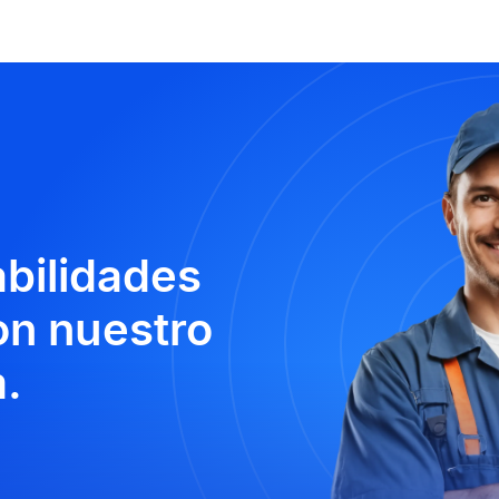
abilidades
n nuestro
.