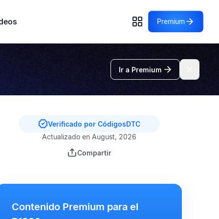
deos
Premium
Ir a Premium
Verificado por CódigosDTC
Actualizado en August, 2026
Compartir
Contenido Premium para el