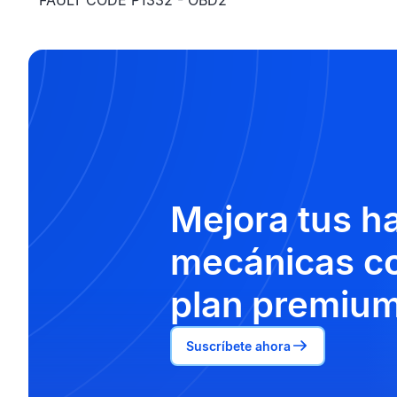
FAULT CODE P1332 - OBD2
Mejora tus h
mecánicas co
plan premium
Suscríbete ahora