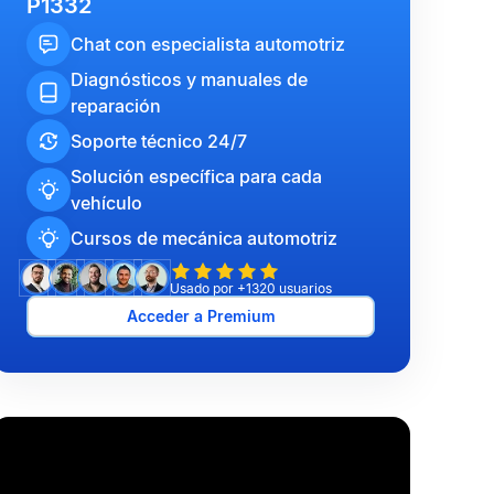
P1332
Chat con especialista automotriz
Diagnósticos y manuales de
reparación
Soporte técnico 24/7
Solución específica para cada
vehículo
Cursos de mecánica automotriz
Usado por +1320 usuarios
Acceder a Premium