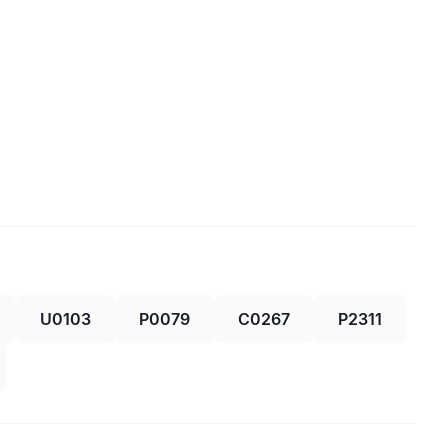
U0103
P0079
C0267
P2311