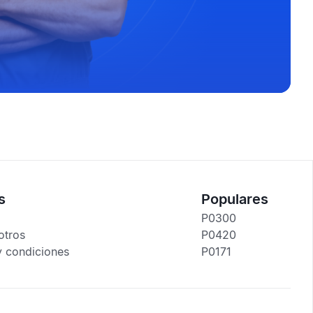
s
Populares
P0300
otros
P0420
y condiciones
P0171