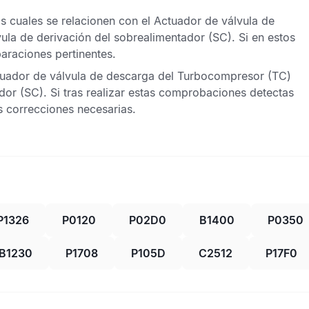
os cuales se relacionen con el Actuador de válvula de
la de derivación del sobrealimentador (SC). Si en estos
araciones pertinentes.
Actuador de válvula de descarga del Turbocompresor (TC)
dor (SC). Si tras realizar estas comprobaciones detectas
s correcciones necesarias.
P1326
P0120
P02D0
B1400
P0350
B1230
P1708
P105D
C2512
P17F0