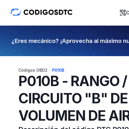
C
¿Eres mecánico? ¡Aprovecha al máximo nu
Códigos OBD2
P010B
P010B - RANGO 
CIRCUITO "B" D
VOLUMEN DE AI