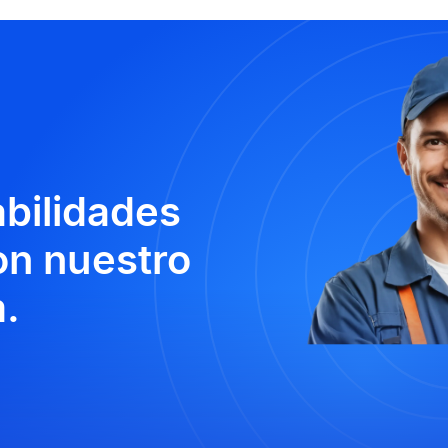
abilidades
n nuestro
.