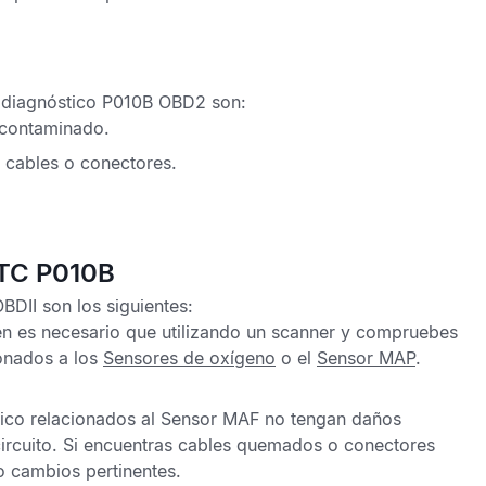
 diagnóstico P010B OBD2
son:
contaminado.
 cables o conectores.
DTC P010B
OBDII
son los siguientes:
én es necesario que utilizando un scanner y compruebes
onados a los
Sensores de oxígeno
o el
Sensor MAP
.
rico relacionados al
Sensor MAF
no tengan daños
rcuito. Si encuentras cables quemados o conectores
o cambios pertinentes.