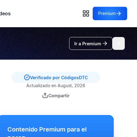
deos
Premium
Ir a Premium
Verificado por CódigosDTC
Actualizado en August, 2026
Compartir
Contenido Premium para el