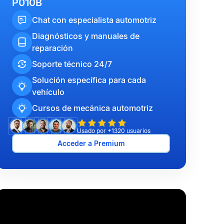
P010B
Chat con especialista automotriz
Diagnósticos y manuales de
reparación
Soporte técnico 24/7
Solución específica para cada
vehículo
Cursos de mecánica automotriz
Usado por +1320 usuarios
Acceder a Premium