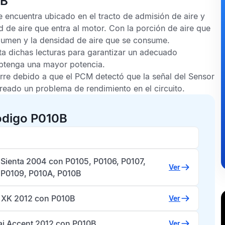
0B
e encuentra ubicado en el tracto de admisión de aire y
 de aire que entra al motor. Con la porción de aire que
volumen y la densidad de aire que se consume.
a dichas lecturas para garantizar un adecuado
obtenga una mayor potencia.
rre debido a que el
PCM
detectó que la señal del
Sensor
reado un problema de rendimiento en el circuito.
ódigo P010B
 Sienta 2004 con P0105, P0106, P0107,
Ver
 P0109, P010A, P010B
 XK 2012 con P010B
Ver
i Accent 2012 con P010B
Ver