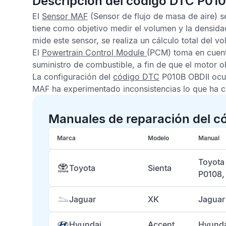
Descripción del código DTC P01
El
Sensor MAF
(Sensor de flujo de masa de aire) s
tiene como objetivo medir el volumen y la densidad
mide este sensor, se realiza un cálculo total del 
El
Powertrain Control Module
(PCM) toma en cuent
suministro de combustible, a fin de que el motor 
La configuración del
código DTC
P010B OBDII
ocu
MAF
ha experimentado inconsistencias lo que ha c
Manuales de reparación del c
Marca
Modelo
Manual
Toyota
Toyota
Sienta
P0108,
Jaguar
XK
Jaguar
Hyundai
Accent
Hyunda