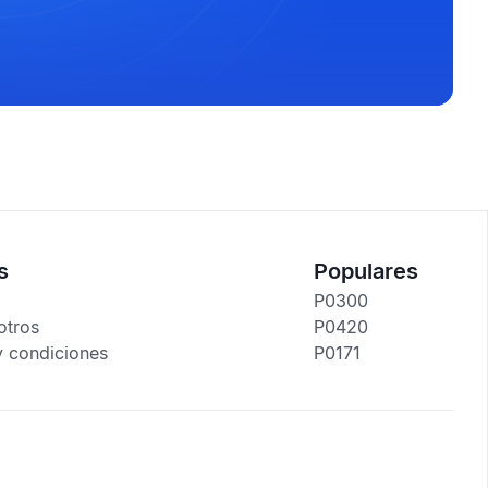
s
Populares
P0300
otros
P0420
y condiciones
P0171