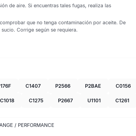
ón de aire. Si encuentras tales fugas, realiza las
comprobar que no tenga contaminación por aceite. De
té sucio. Corrige según se requiera.
176F
C1407
P2566
P2BAE
C0156
C1018
C1275
P2667
U1101
C1261
 RANGE / PERFORMANCE