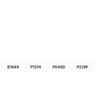
B1649
P1374
P049D
P229F