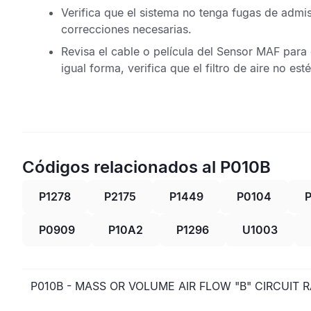
Verifica que el sistema no tenga fugas de admisi
correcciones necesarias.
Revisa el cable o película del
Sensor MAF
para 
igual forma, verifica que el filtro de aire no es
Códigos relacionados al P010B
P1278
P2175
P1449
P0104
P
P0909
P10A2
P1296
U1003
P010B - MASS OR VOLUME AIR FLOW "B" CIRCUIT