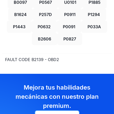
B0097
P0567
U0101
P1885
B1624
P257D
P0911
P1294
P1443
P0632
P0091
P033A
B2606
P0827
FAULT CODE B2139 - OBD2
Mejora tus habilidades
mecánicas con nuestro plan
premium.