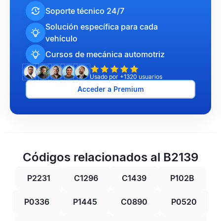
Soporte técnico 24/7
Solución específica para cada
vehículo
Cursos de mecánica automotriz
Usado por +1320 usuarios
Acceder a Premium
Códigos relacionados al B2139
P2231
C1296
C1439
P102B
P0336
P1445
C0890
P0520