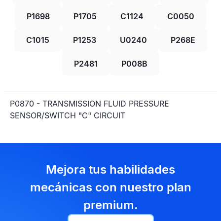
P1698
P1705
C1124
C0050
C1015
P1253
U0240
P268E
P2481
P008B
P0870 - TRANSMISSION FLUID PRESSURE
SENSOR/SWITCH "C" CIRCUIT
Mejora tus habilidades
mecánicas con nuestro plan
premium.