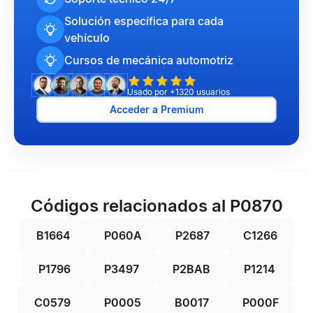
Solución específica para cada
vehículo
Cursos de mecánica automotriz
Usado por +1320 usuarios
Acceder a Premium
Códigos relacionados al P0870
B1664
P060A
P2687
C1266
P1796
P3497
P2BAB
P1214
C0579
P0005
B0017
P000F