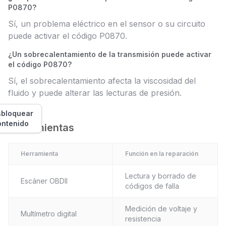
P0870?
Sí, un problema eléctrico en el sensor o su circuito
puede activar el código P0870.
¿Un sobrecalentamiento de la transmisión puede activar
el código P0870?
Sí, el sobrecalentamiento afecta la viscosidad del
fluido y puede alterar las lecturas de presión.
bloquear
ontenido
Herramientas
Herramienta
Función en la reparación
Lectura y borrado de
Escáner OBDII
códigos de falla
Medición de voltaje y
Multímetro digital
resistencia