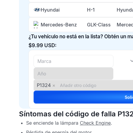
Hyundai
H-1
Hyunda
Mercedes-Benz
GLK-Class
Merced
¿Tu vehículo no está en la lista? Obtén un 
$9.99 USD:
P1324
×
Síntomas del código de falla P13
Se enciende la lámpara
Check Engine
.
Pérdida de energía del motor.