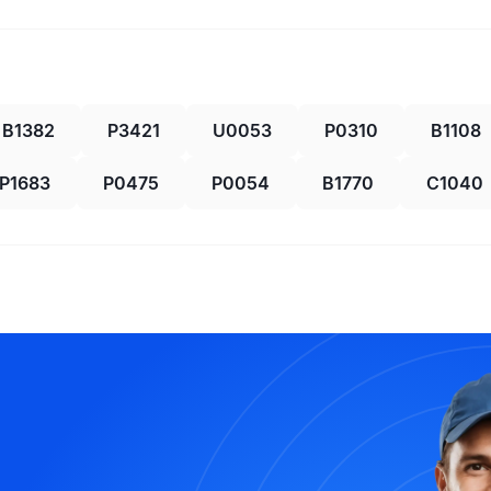
B1382
P3421
U0053
P0310
B1108
P1683
P0475
P0054
B1770
C1040