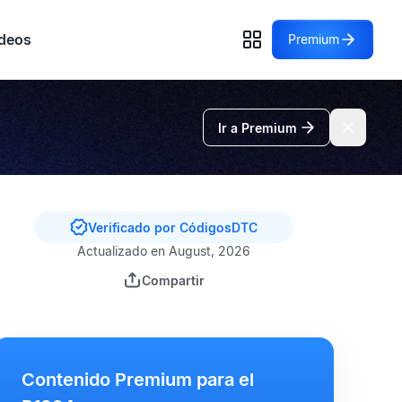
deos
Premium
Ir a Premium
Verificado por CódigosDTC
Actualizado en August, 2026
Compartir
Contenido Premium para el