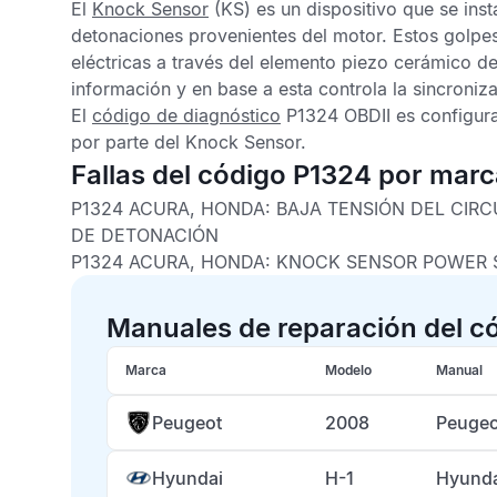
El
Knock Sensor
(KS) es un dispositivo que se insta
detonaciones provenientes del motor. Estos golpe
eléctricas a través del elemento piezo cerámico de
información y en base a esta controla la sincroni
El
código de diagnóstico
P1324 OBDII
es configur
por parte del
Knock Sensor
.
Fallas del código P1324 por mar
P1324 ACURA, HONDA:
BAJA TENSIÓN DEL CIRC
DE DETONACIÓN
P1324 ACURA, HONDA:
KNOCK SENSOR POWER S
Manuales de reparación del c
Marca
Modelo
Manual
Peugeot
2008
Peugeo
Hyundai
H-1
Hyunda