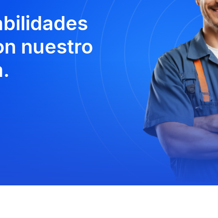
abilidades
n nuestro
.