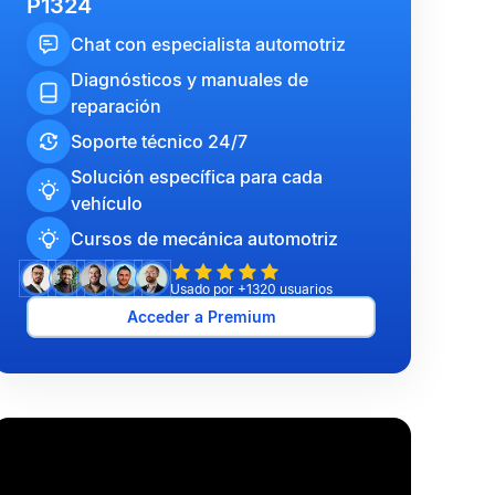
P1324
Chat con especialista automotriz
Diagnósticos y manuales de
reparación
Soporte técnico 24/7
Solución específica para cada
vehículo
Cursos de mecánica automotriz
Usado por +1320 usuarios
Acceder a Premium