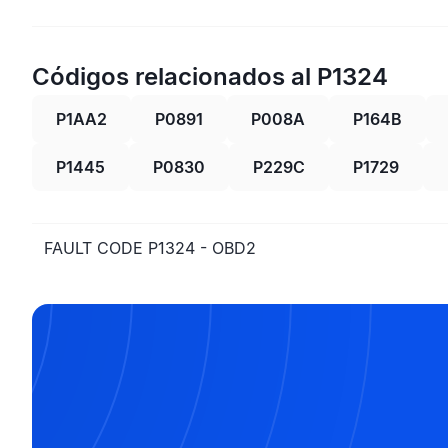
Códigos relacionados al P1324
P1AA2
P0891
P008A
P164B
P1445
P0830
P229C
P1729
FAULT CODE P1324 - OBD2