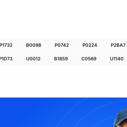
P1732
B0098
P0742
P0224
P2BA7
P1D73
U0012
B1859
C0569
U1140