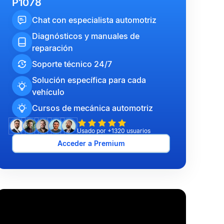
P1078
Chat con especialista automotriz
Diagnósticos y manuales de
reparación
Soporte técnico 24/7
Solución específica para cada
vehículo
Cursos de mecánica automotriz
Usado por +1320 usuarios
Acceder a Premium