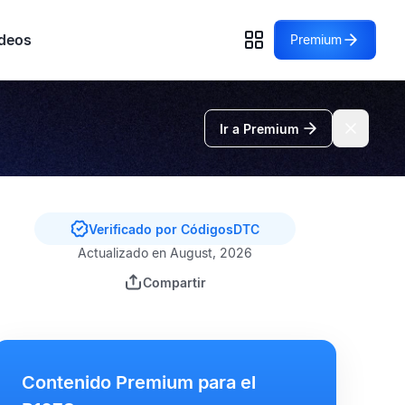
deos
Premium
Ir a Premium
Verificado por CódigosDTC
Actualizado en August, 2026
Compartir
Contenido Premium para el