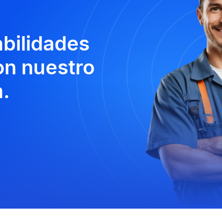
abilidades
n nuestro
.