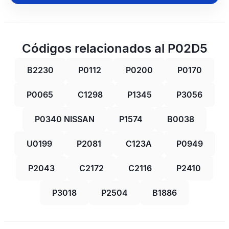
Códigos relacionados al P02D5
B2230
P0112
P0200
P0170
P0065
C1298
P1345
P3056
P0340 NISSAN
P1574
B0038
U0199
P2081
C123A
P0949
P2043
C2172
C2116
P2410
P3018
P2504
B1886