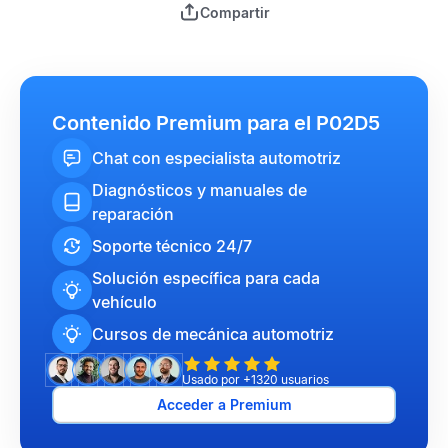
Compartir
Contenido Premium para el P02D5
Chat con especialista automotriz
Diagnósticos y manuales de
reparación
Soporte técnico 24/7
Solución específica para cada
vehículo
Cursos de mecánica automotriz
Usado por +1320 usuarios
Acceder a Premium