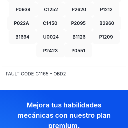
P0939
C1252
P2620
P1212
P022A
C1450
P2095
B2960
B1664
U0024
B1126
P1209
P2423
P0551
FAULT CODE C1165 - OBD2
Mejora tus habilidades
mecánicas con nuestro plan
premium.