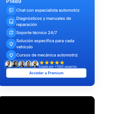
P1489
Chat con especialista automotriz
Diagnósticos y manuales de
reparación
Soporte técnico 24/7
Solución específica para cada
vehículo
Cursos de mecánica automotriz
Usado por +1320 usuarios
Acceder a Premium