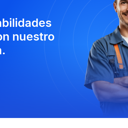
abilidades
n nuestro
.