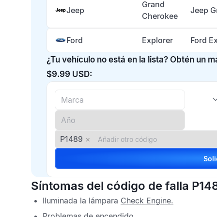
Grand
Jeep
Jeep G
Cherokee
Ford
Explorer
Ford E
¿Tu vehículo no está en la lista? Obtén un 
$9.99 USD:
P1489
×
Síntomas del código de falla P14
Iluminada la lámpara
Check Engine
.
Problemas de encendido.