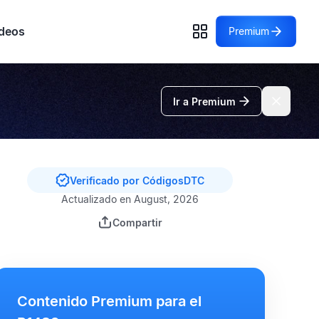
deos
Premium
Ir a Premium
Verificado por CódigosDTC
Actualizado en August, 2026
Compartir
Contenido Premium para el