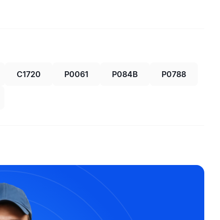
C1720
P0061
P084B
P0788