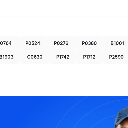
P0764
P0524
P0276
P0380
B1001
B1903
C0630
P1742
P1712
P2590