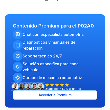
Contenido Premium para el P02A0
Chat con especialista automotriz
Diagnósticos y manuales de
reparación
Soporte técnico 24/7
Solución específica para cada
vehículo
Cursos de mecánica automotriz
Usado por +1320 usuarios
Acceder a Premium