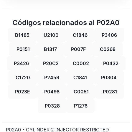
Códigos relacionados al P02A0
B1485
U2100
C1846
P3406
P0151
B1317
P007F
C0268
P3426
P20C2
C0002
P0432
C1720
P2459
C1841
P0304
P023E
P0498
C0051
P0281
P0328
P1276
P02A0 - CYLINDER 2 INJECTOR RESTRICTED