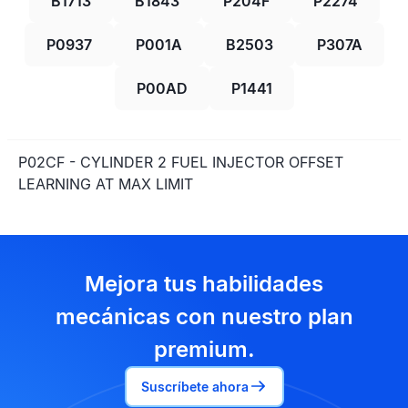
B1713
B1843
P204F
P2274
P0937
P001A
B2503
P307A
P00AD
P1441
P02CF - CYLINDER 2 FUEL INJECTOR OFFSET
LEARNING AT MAX LIMIT
Mejora tus habilidades
mecánicas con nuestro plan
premium.
Suscríbete ahora