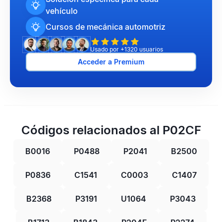
vehículo
Cursos de mecánica automotriz
Usado por +1320 usuarios
Acceder a Premium
Códigos relacionados al P02CF
B0016
P0488
P2041
B2500
P0836
C1541
C0003
C1407
B2368
P3191
U1064
P3043