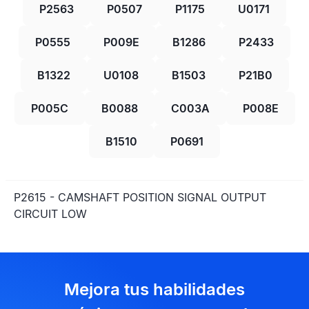
P2563
P0507
P1175
U0171
P0555
P009E
B1286
P2433
B1322
U0108
B1503
P21B0
P005C
B0088
C003A
P008E
B1510
P0691
P2615 - CAMSHAFT POSITION SIGNAL OUTPUT
CIRCUIT LOW
Mejora tus habilidades