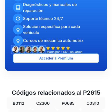
Diagnósticos y manuales de
reparación
Soporte técnico 24/7
Solución específica para cada
vehículo
Cursos de mecánica automotriz
Usado por +1320 usuarios
Acceder a Premium
Códigos relacionados al P2615
B0112
C2300
P0685
C0310