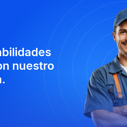
abilidades
n nuestro
.