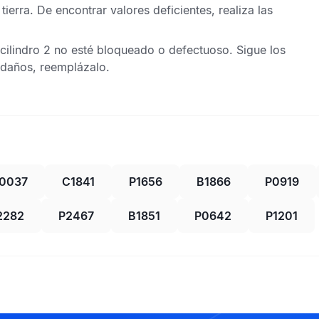
tierra. De encontrar valores deficientes, realiza las
cilindro 2 no esté bloqueado o defectuoso. Sigue los
 daños, reemplázalo.
0037
C1841
P1656
B1866
P0919
2282
P2467
B1851
P0642
P1201