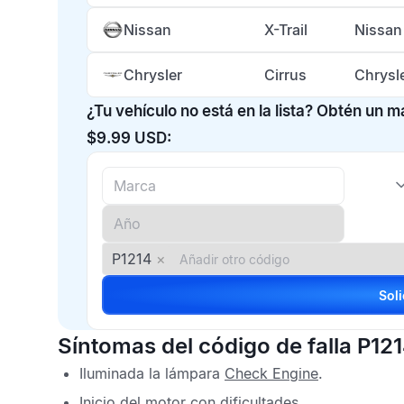
Nissan
X-Trail
Nissan
Chrysler
Cirrus
Chrysl
¿Tu vehículo no está en la lista? Obtén un 
$9.99 USD:
P1214
×
Síntomas del código de falla P12
Iluminada la lámpara
Check Engine
.
Inicio del motor con dificultades.