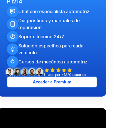
P1214
Chat con especialista automotriz
Diagnósticos y manuales de
reparación
Soporte técnico 24/7
Solución específica para cada
vehículo
Cursos de mecánica automotriz
Usado por +1320 usuarios
Acceder a Premium