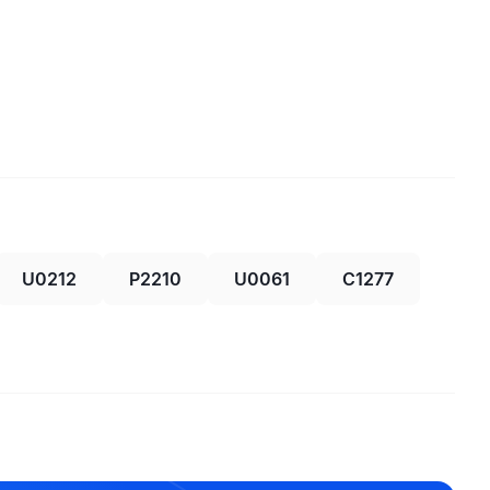
U0212
P2210
U0061
C1277