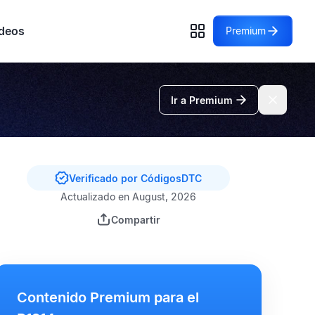
deos
Premium
Ir a Premium
Verificado por CódigosDTC
Actualizado en August, 2026
Compartir
Contenido Premium para el