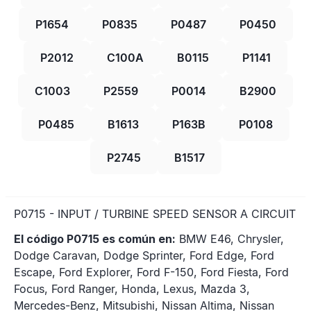
P1654
P0835
P0487
P0450
P2012
C100A
B0115
P1141
C1003
P2559
P0014
B2900
P0485
B1613
P163B
P0108
P2745
B1517
P0715 - INPUT / TURBINE SPEED SENSOR A CIRCUIT
El código P0715 es común en:
BMW E46, Chrysler,
Dodge Caravan, Dodge Sprinter, Ford Edge, Ford
Escape, Ford Explorer, Ford F-150, Ford Fiesta, Ford
Focus, Ford Ranger, Honda, Lexus, Mazda 3,
Mercedes-Benz, Mitsubishi, Nissan Altima, Nissan