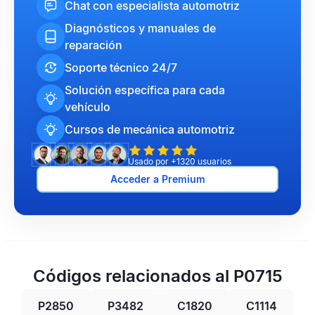
Chat con especialista automotriz
Diagnósticos y manuales de
reparación
Soporte técnico 24/7
Solución específica para cada
vehículo
Cursos de mecánica automotriz
Usado por +1320 usuarios
Acceder a Premium
Códigos relacionados al P0715
P2850
P3482
C1820
C1114