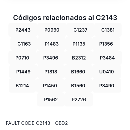
Códigos relacionados al C2143
P2443
P0960
C1237
C1381
C1163
P1483
P1135
P1356
P0710
P3496
B2312
P3484
P1449
P1818
B1660
U0410
B1214
P1450
B1560
P3490
P1562
P2726
FAULT CODE C2143 - OBD2