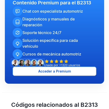
Contenido Premium para el B2313
Chat con especialista automotriz
Diagnósticos y manuales de
reparación
Soporte técnico 24/7
Solución específica para cada
vehículo
Cursos de mecánica automotriz
Usado por +1320 usuarios
Acceder a Premium
Códigos relacionados al B2313