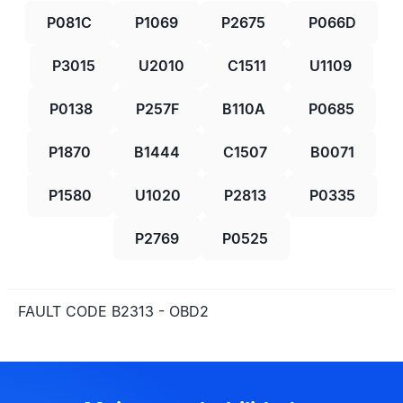
P081C
P1069
P2675
P066D
P3015
U2010
C1511
U1109
P0138
P257F
B110A
P0685
P1870
B1444
C1507
B0071
P1580
U1020
P2813
P0335
P2769
P0525
FAULT CODE B2313 - OBD2