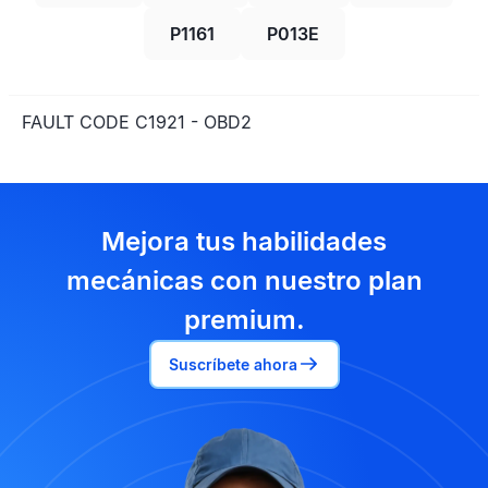
P1161
P013E
FAULT CODE C1921 - OBD2
Mejora tus habilidades
mecánicas con nuestro plan
premium.
Suscríbete ahora