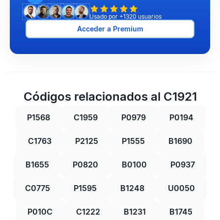
Usado por +1320 usuarios
Acceder a Premium
Códigos relacionados al C1921
P1568
C1959
P0979
P0194
C1763
P2125
P1555
B1690
B1655
P0820
B0100
P0937
C0775
P1595
B1248
U0050
P010C
C1222
B1231
B1745