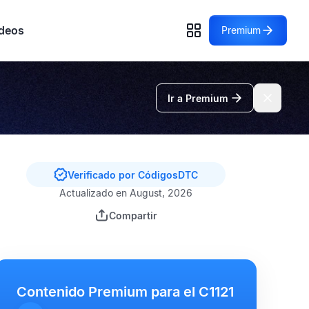
deos
Premium
Ir a Premium
Verificado por CódigosDTC
Actualizado en August, 2026
Compartir
Contenido Premium para el C1121