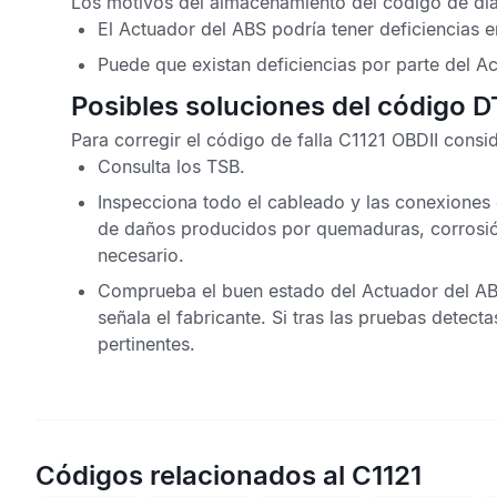
Los motivos del almacenamiento del
código de di
El
Actuador del ABS
podría tener deficiencias 
Puede que existan deficiencias por parte del
Ac
Posibles soluciones del código D
Para corregir el
código de falla C1121 OBDII
consid
Consulta los
TSB
.
Inspecciona todo el cableado y las conexiones
de daños producidos por quemaduras, corrosió
necesario.
Comprueba el buen estado del
Actuador del A
señala el fabricante. Si tras las pruebas detect
pertinentes.
Códigos relacionados al C1121