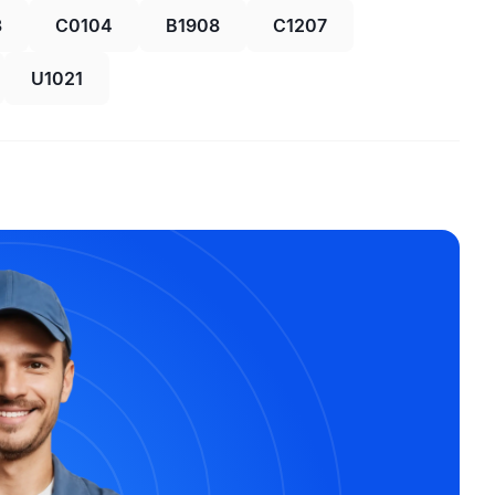
3
C0104
B1908
C1207
U1021