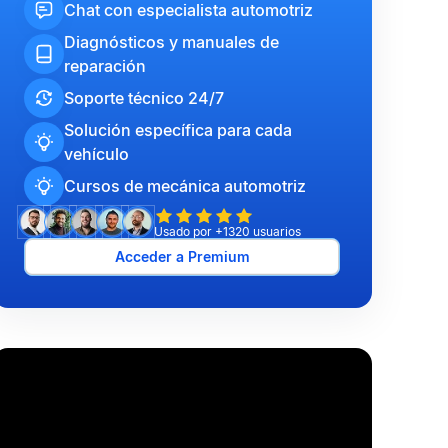
Chat con especialista automotriz
Diagnósticos y manuales de
reparación
Soporte técnico 24/7
Solución específica para cada
vehículo
Cursos de mecánica automotriz
Usado por +1320 usuarios
Acceder a Premium