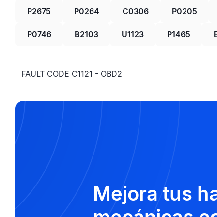
P2675
P0264
C0306
P0205
P0746
B2103
U1123
P1465
FAULT CODE C1121 - OBD2
Mejora tus h
mecánicas co