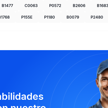
B1477
C0063
P0572
B2606
B168
B1768
P155E
P1180
B0079
P2480
abilidades
n nuestro