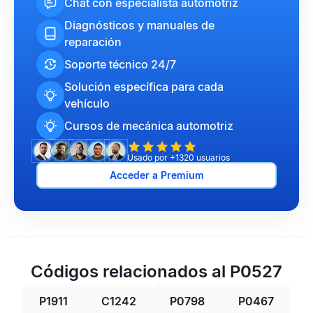
Chat con especialista automotriz
Diagnósticos y manuales de
reparación
Soporte técnico 24/7
Solución específica para cada
vehículo
Cursos de mecánica automotriz
Usado por +1320 usuarios
Acceder a Premium
Códigos relacionados al P0527
P1911
C1242
P0798
P0467