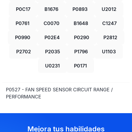
P0C17
B1676
P0893
U2012
P0761
C0070
B1648
C1247
P0990
P02E4
P0290
P2812
P2702
P2035
P1796
U1103
U0231
P0171
P0527 - FAN SPEED SENSOR CIRCUIT RANGE /
PERFORMANCE
Mejora tus habilidades