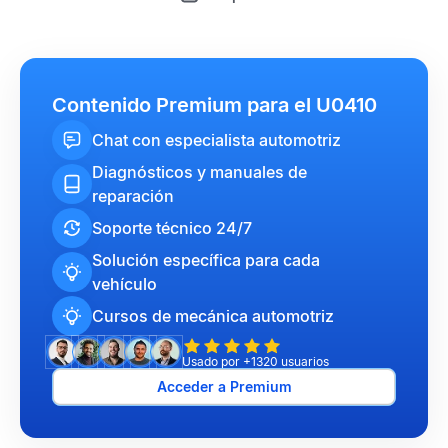
Contenido Premium para el U0410
Chat con especialista automotriz
Diagnósticos y manuales de
reparación
Soporte técnico 24/7
Solución específica para cada
vehículo
Cursos de mecánica automotriz
Usado por +1320 usuarios
Acceder a Premium