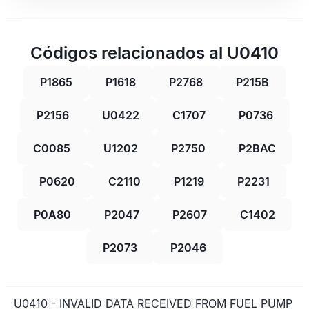
Códigos relacionados al U0410
P1865
P1618
P2768
P215B
P2156
U0422
C1707
P0736
C0085
U1202
P2750
P2BAC
P0620
C2110
P1219
P2231
P0A80
P2047
P2607
C1402
P2073
P2046
U0410 - INVALID DATA RECEIVED FROM FUEL PUMP