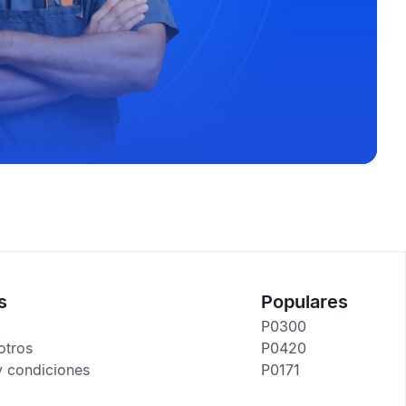
s
Populares
P0300
otros
P0420
y condiciones
P0171