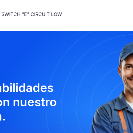
 SWITCH "E" CIRCUIT LOW
abilidades
n nuestro
.