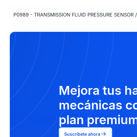
P0989 - TRANSMISSION FLUID PRESSURE SENSOR /
Mejora tus h
mecánicas co
plan premium
Suscríbete ahora