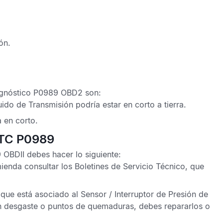
ón.
agnóstico P0989 OBD2
son:
uido de Transmisión
podría estar en corto a tierra.
 en corto.
DTC P0989
 OBDII
debes hacer lo siguiente:
mienda consultar los
Boletines de Servicio Técnico
, que
 que está asociado al
Sensor
/
Interruptor de Presión de
on desgaste o puntos de quemaduras, debes repararlos o