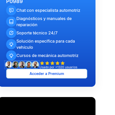
P0989
Chat con especialista automotriz
Diagnósticos y manuales de
reparación
Soporte técnico 24/7
Solución específica para cada
vehículo
Cursos de mecánica automotriz
Usado por +1320 usuarios
Acceder a Premium