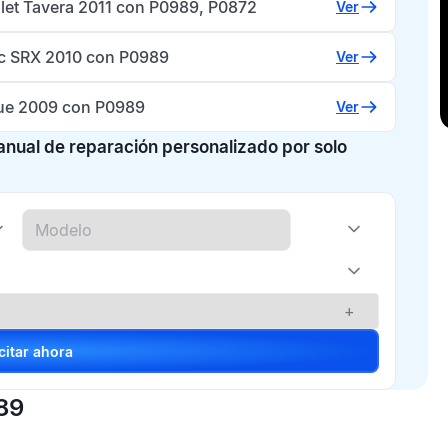
let Tavera 2011 con P0989, P0872
Ver
ac SRX 2010 con P0989
Ver
e 2009 con P0989
Ver
manual de reparación personalizado por solo
+
Solicitar ahora
89