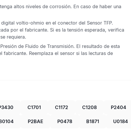
tenga altos niveles de corrosión. En caso de haber una
digital voltio-ohmio en el conector del
Sensor TFP
.
da por el fabricante. Si es la tensión esperada, verifica
se requiera.
Presión de Fluido de Transmisión
. El resultado de esta
l fabricante. Reemplaza el sensor si las lecturas de
P3430
C1701
C1172
C1208
P2404
B0104
P2BAE
P0478
B1871
U0184