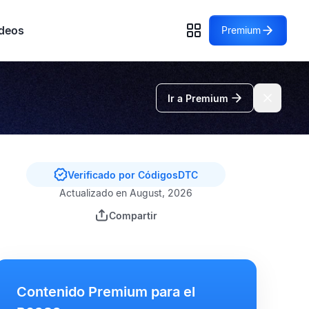
deos
Premium
Ir a Premium
Verificado por CódigosDTC
Actualizado en August, 2026
Compartir
Contenido Premium para el