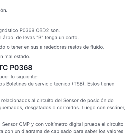
ión.
agnóstico P0368 OBD2
son:
l árbol de levas "B"
tenga un corto.
do o tener en sus alrededores restos de fluido.
en mal estado.
DTC P0368
cer lo siguiente:
los
Boletines de servicio técnico
(TSB). Estos tienen
relacionados al circuito del
Sensor de posición del
 quemados, desgatados o corroídos. Luego con escáner,
l
Sensor CMP
y con voltímetro digital prueba el circuito
lta con un diagrama de cableado para saber los valores