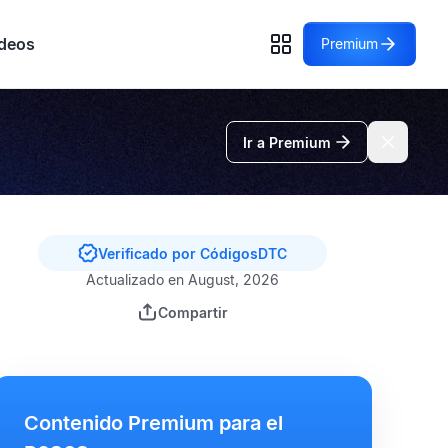
deos
Premium
Ir a Premium
Verificado por CódigosDTC
Actualizado en August, 2026
Compartir
Contenido Premium para el