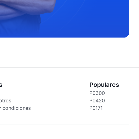
s
Populares
P0300
otros
P0420
y condiciones
P0171