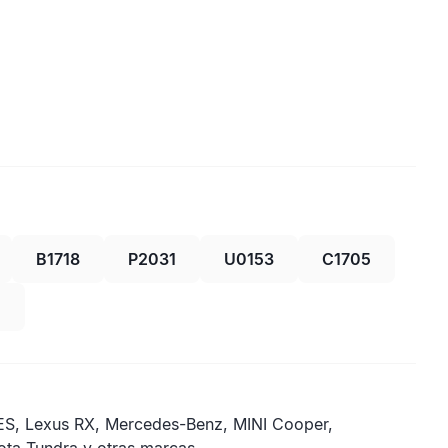
B1718
P2031
U0153
C1705
0
ES, Lexus RX, Mercedes-Benz, MINI Cooper,