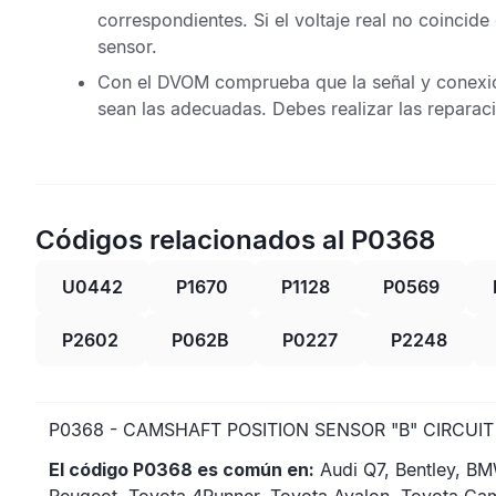
correspondientes. Si el voltaje real no coincid
sensor.
Con el
DVOM
comprueba que la señal y conexió
sean las adecuadas. Debes realizar las reparaci
Códigos relacionados al P0368
U0442
P1670
P1128
P0569
P2602
P062B
P0227
P2248
P0368 - CAMSHAFT POSITION SENSOR "B" CIRCUIT
El código P0368 es común en:
Audi Q7, Bentley, BM