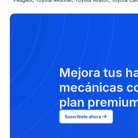
Peugeot, Toyota 4Runner, Toyota Avalon, Toyota Camr
Mejora tus h
mecánicas co
plan premium
Suscríbete ahora