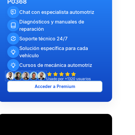
P0368
Chat con especialista automotriz
Diagnósticos y manuales de
reparación
Soporte técnico 24/7
Solución específica para cada
vehículo
Cursos de mecánica automotriz
Usado por +1320 usuarios
Acceder a Premium