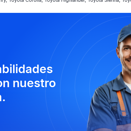
y, Toyota Corolla, Toyota Highlander, Toyota Sienna, Toy
abilidades
n nuestro
.