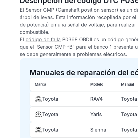
Descripción del código DTC P03
El
Sensor CMP
(Camshaft position sensor) es un dis
árbol de levas. Esta información recopilada por el
de potencia) en una señal de voltaje, para realizar
combustible.
El
código de falla
P0368 OBDII
es un código genér
que el
Sensor CMP
“B” para el banco 1 presenta u
se debe generalmente a problemas eléctricos.
Manuales de reparación del c
Marca
Modelo
Manual
Toyota
RAV4
Toyota
Toyota
Yaris
Toyota
Toyota
Sienna
Toyota