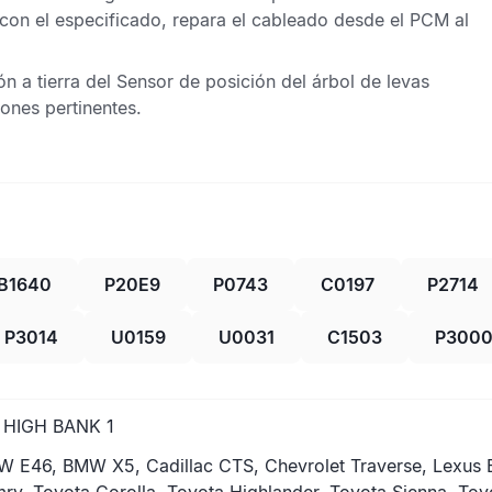
e con el especificado, repara el cableado desde el PCM al
n a tierra del
Sensor de posición del árbol de levas
ones pertinentes.
B1640
P20E9
P0743
C0197
P2714
P3014
U0159
U0031
C1503
P300
 HIGH BANK 1
W E46, BMW X5, Cadillac CTS, Chevrolet Traverse, Lexus 