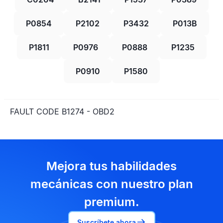
P0854
P2102
P3432
P013B
P1811
P0976
P0888
P1235
P0910
P1580
FAULT CODE B1274 - OBD2
Mejora tus habilidades
mecánicas con nuestro plan
premium.
Suscríbete ahora