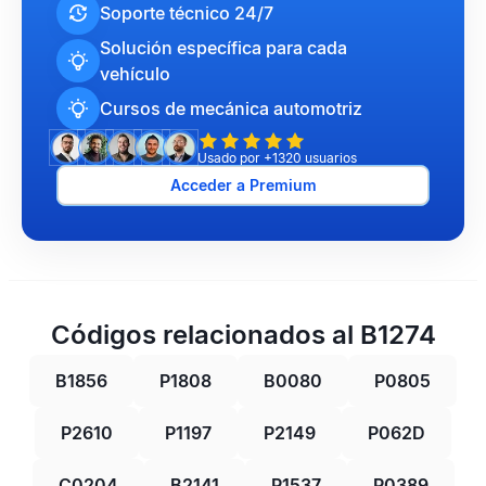
Soporte técnico 24/7
Solución específica para cada
vehículo
Cursos de mecánica automotriz
Usado por +1320 usuarios
Acceder a Premium
Códigos relacionados al B1274
B1856
P1808
B0080
P0805
P2610
P1197
P2149
P062D
C0204
B2141
P1537
P0389