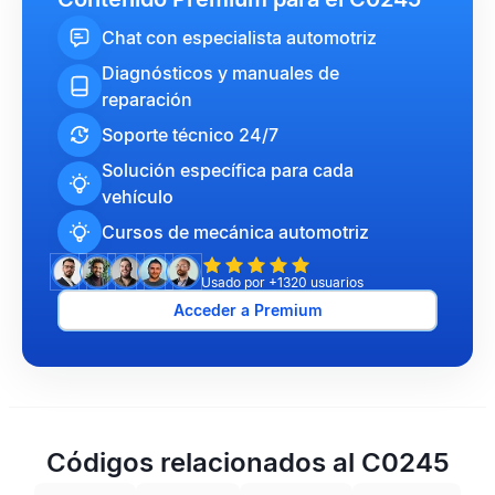
Chat con especialista automotriz
Diagnósticos y manuales de
reparación
Soporte técnico 24/7
Solución específica para cada
vehículo
Cursos de mecánica automotriz
Usado por +1320 usuarios
Acceder a Premium
Códigos relacionados al C0245