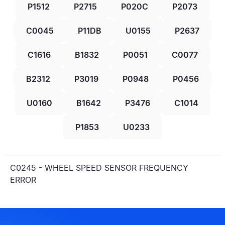
P1512
P2715
P020C
P2073
C0045
P11DB
U0155
P2637
C1616
B1832
P0051
C0077
B2312
P3019
P0948
P0456
U0160
B1642
P3476
C1014
P1853
U0233
C0245 - WHEEL SPEED SENSOR FREQUENCY
ERROR