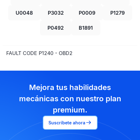
U0048
P3032
P0009
P1279
P0492
B1891
FAULT CODE P1240 - OBD2
Mejora tus habilidades
mecánicas con nuestro plan
premium.
Suscríbete ahora