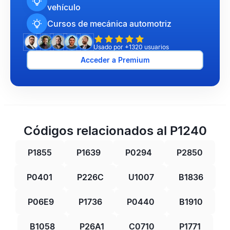
vehículo
Cursos de mecánica automotriz
Usado por +1320 usuarios
Acceder a Premium
Códigos relacionados al P1240
P1855
P1639
P0294
P2850
P0401
P226C
U1007
B1836
P06E9
P1736
P0440
B1910
B1058
P26A1
C0710
P1771