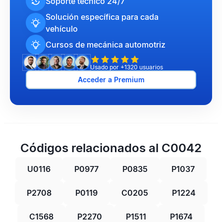
Soporte técnico 24/7
Solución específica para cada
vehículo
Cursos de mecánica automotriz
Usado por +1320 usuarios
Acceder a Premium
Códigos relacionados al C0042
U0116
P0977
P0835
P1037
P2708
P0119
C0205
P1224
C1568
P2270
P1511
P1674