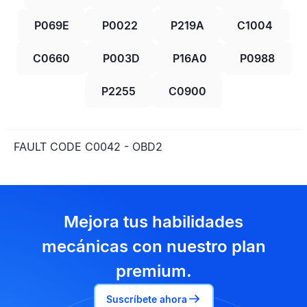
P069E
P0022
P219A
C1004
C0660
P003D
P16A0
P0988
P2255
C0900
FAULT CODE C0042 - OBD2
Mejora tus habilidades
mecánicas con nuestro plan
premium.
Suscríbete ahora