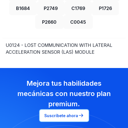
B1684
P2749
C1769
P1726
P2660
C0045
U0124 - LOST COMMUNICATION WITH LATERAL
ACCELERATION SENSOR (LAS) MODULE
Mejora tus habilidades
mecánicas con nuestro plan
premium.
Suscríbete ahora