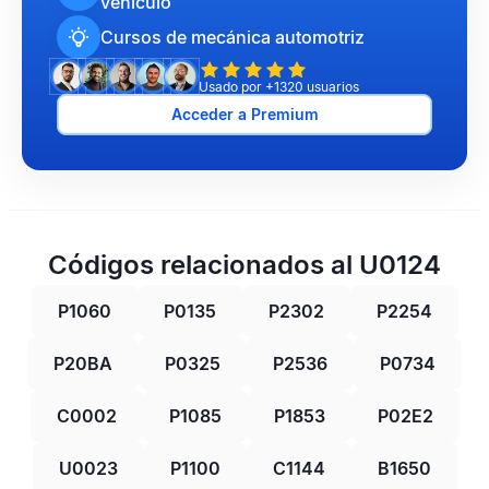
vehículo
Cursos de mecánica automotriz
Usado por +1320 usuarios
Acceder a Premium
Códigos relacionados al U0124
P1060
P0135
P2302
P2254
P20BA
P0325
P2536
P0734
C0002
P1085
P1853
P02E2
U0023
P1100
C1144
B1650