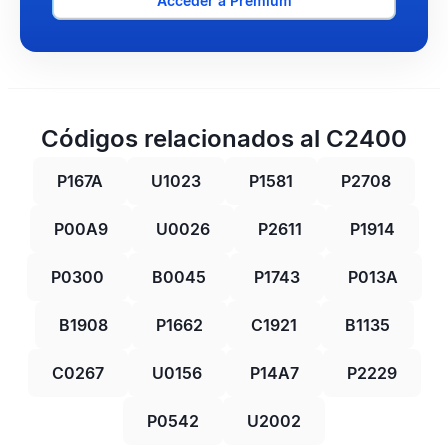
Acceder a Premium
Códigos relacionados al C2400
P167A
U1023
P1581
P2708
P00A9
U0026
P2611
P1914
P0300
B0045
P1743
P013A
B1908
P1662
C1921
B1135
C0267
U0156
P14A7
P2229
P0542
U2002