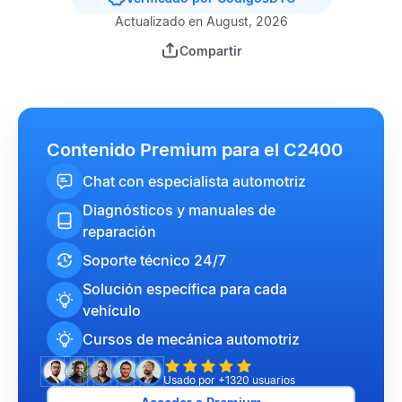
Actualizado en August, 2026
Compartir
Contenido Premium para el C2400
Chat con especialista automotriz
Diagnósticos y manuales de
reparación
Soporte técnico 24/7
Solución específica para cada
vehículo
Cursos de mecánica automotriz
Usado por +1320 usuarios