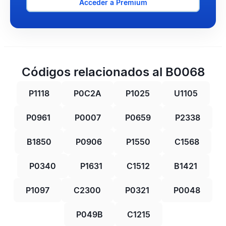
Acceder a Premium
Códigos relacionados al B0068
P1118
P0C2A
P1025
U1105
P0961
P0007
P0659
P2338
B1850
P0906
P1550
C1568
P0340
P1631
C1512
B1421
P1097
C2300
P0321
P0048
P049B
C1215