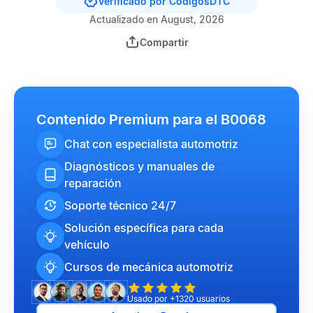
Verificado por CódigosDTC
Actualizado en August, 2026
Compartir
Contenido Premium para el B0068
Chat con especialista automotriz
Diagnósticos y manuales de
reparación
Soporte técnico 24/7
Solución específica para cada
vehículo
Cursos de mecánica automotriz
Usado por +1320 usuarios