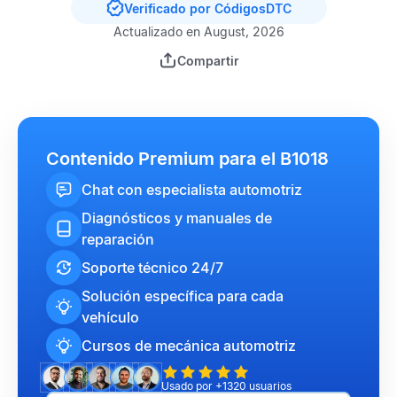
Verificado por CódigosDTC
Actualizado en August, 2026
Compartir
Contenido Premium para el B1018
Chat con especialista automotriz
Diagnósticos y manuales de
reparación
Soporte técnico 24/7
Solución específica para cada
vehículo
Cursos de mecánica automotriz
Usado por +1320 usuarios