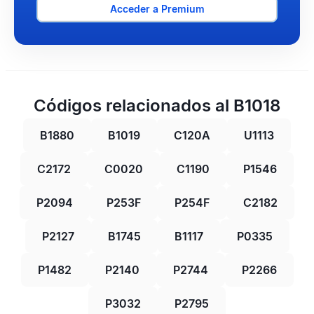
Acceder a Premium
Códigos relacionados al B1018
B1880
B1019
C120A
U1113
C2172
C0020
C1190
P1546
P2094
P253F
P254F
C2182
P2127
B1745
B1117
P0335
P1482
P2140
P2744
P2266
P3032
P2795