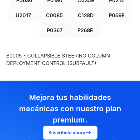
P0636
P0180
C0359
P0212
U2017
C0085
C128D
P069E
P0367
P268E
B0005 - COLLAPSIBLE STEERING COLUMN
DEPLOYMENT CONTROL (SUBFAULT)
Mejora tus habilidades
mecánicas con nuestro plan
premium.
Suscríbete ahora