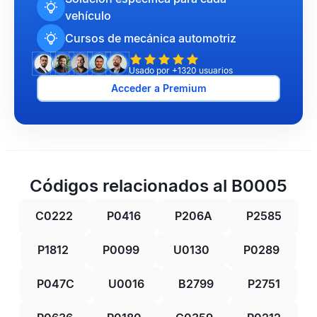
vehículo
Cursos de mecánica automotriz
Usado por +1320 usuarios
Acceder a Premium
Códigos relacionados al B0005
C0222
P0416
P206A
P2585
P1812
P0099
U0130
P0289
P047C
U0016
B2799
P2751