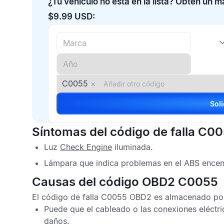
¿Tu vehículo no está en la lista? Obtén un 
$9.99 USD:
C0055
×
Síntomas del código de falla C0
Luz
Check Engine
iluminada.
Lámpara que indica problemas en el
ABS
encen
Causas del código OBD2 C0055
El
código de falla C0055 OBD2
es almacenado por 
Puede que el cableado o las conexiones eléctr
daños.