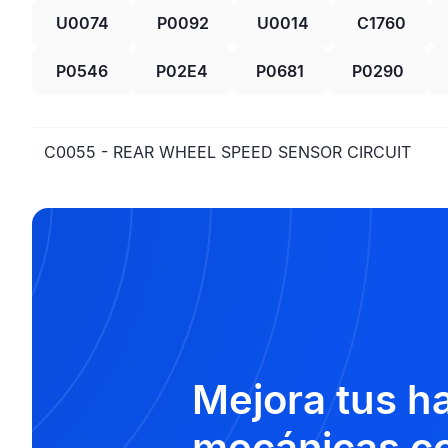
U0074
P0092
U0014
C1760
P0546
P02E4
P0681
P0290
C0055 - REAR WHEEL SPEED SENSOR CIRCUIT
Mejora tus h
mecánicas co