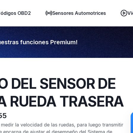
ódigos OBD2
Sensores Automotrices
Ví
estras funciones Premium!
TO DEL SENSOR DE
LA RUEDA TRASERA
55
medir la velocidad de las ruedas, para luego transmitir
se encarga de ajustar el desempeño del
Sistema de