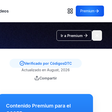
deos
Premium
Ir a Premium
Verificado por CódigosDTC
Actualizado en August, 2026
Compartir
Contenido Premium para el