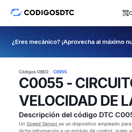
C
¿Eres mecánico? ¡Aprovecha al máximo nu
Códigos OBD2
C0055
C0055 - CIRCUI
VELOCIDAD DE 
Descripción del código DTC C00
Un
Speed Sensor
es un dispositivo empleado para 
dicha información a un módulo de control, quien 