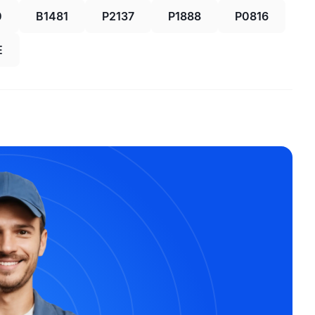
0
B1481
P2137
P1888
P0816
E