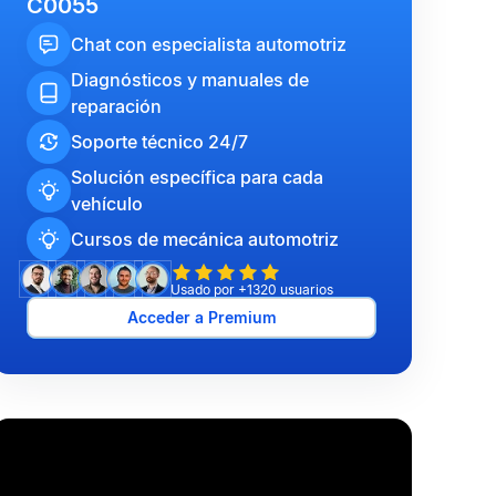
C0055
Chat con especialista automotriz
Diagnósticos y manuales de
reparación
Soporte técnico 24/7
Solución específica para cada
vehículo
Cursos de mecánica automotriz
Usado por +1320 usuarios
Acceder a Premium