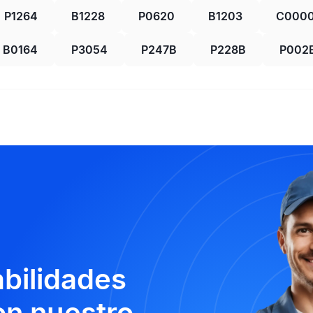
P1264
B1228
P0620
B1203
C000
B0164
P3054
P247B
P228B
P002
abilidades
n nuestro