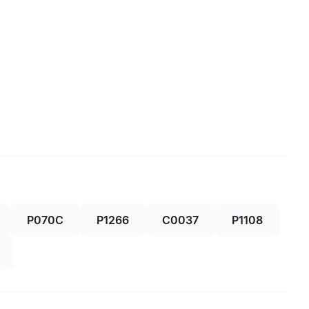
P070C
P1266
C0037
P1108