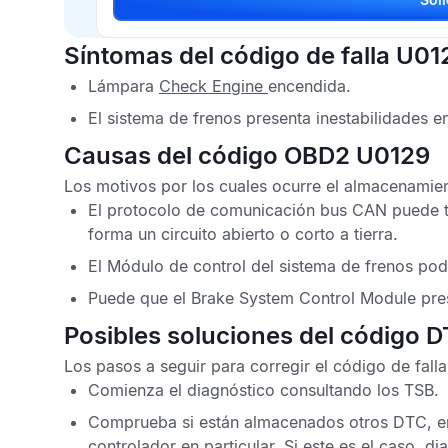
Síntomas del código de falla U01
Lámpara
Check Engine
encendida.
El sistema de frenos presenta inestabilidades 
Causas del código OBD2 U0129
Los motivos por los cuales ocurre el almacenamie
El protocolo de comunicación bus
CAN
puede t
forma un circuito abierto o corto a tierra.
El
Módulo de control del sistema de frenos
podr
Puede que el
Brake System Control Module
pre
Posibles soluciones del código 
Los pasos a seguir para corregir el
código de fall
Comienza el diagnóstico consultando los
TSB
.
Comprueba si están almacenados otros
DTC
, 
controlador en particular. Si este es el caso, d