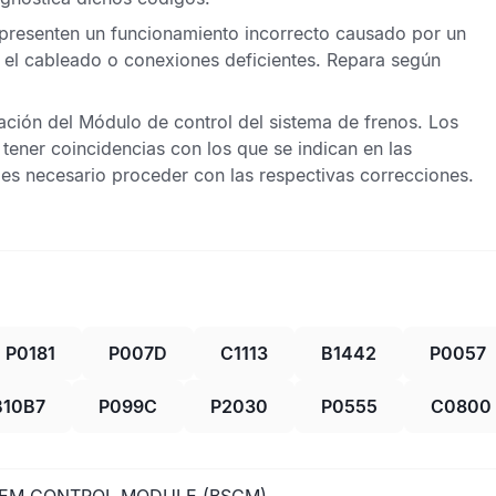
 presenten un funcionamiento incorrecto causado por un
n el cableado o conexiones deficientes. Repara según
tación del
Módulo de control del sistema de frenos
. Los
ener coincidencias con los que se indican en las
o es necesario proceder con las respectivas correcciones.
P0181
P007D
C1113
B1442
P0057
B10B7
P099C
P2030
P0555
C0800