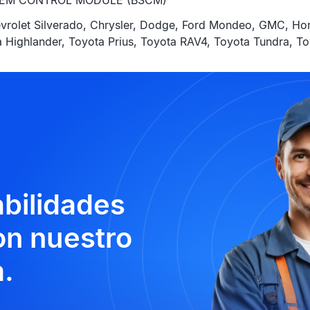
TEM CONTROL MODULE (BSCM)
vrolet Silverado, Chrysler, Dodge, Ford Mondeo, GMC, Ho
 Highlander, Toyota Prius, Toyota RAV4, Toyota Tundra, To
abilidades
n nuestro
.