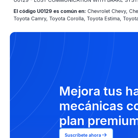
U0129 - LOST COMMUNICATION WITH BRAKE SYS
El código U0129 es común en:
Chevrolet Chevy, Che
Toyota Camry, Toyota Corolla, Toyota Estima, Toyota
Mejora tus h
mecánicas co
plan premium
Suscríbete ahora