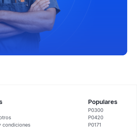
s
Populares
P0300
otros
P0420
y condiciones
P0171