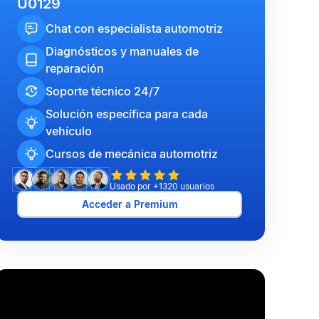
U0129
Chat con especialista automotriz
Diagnósticos y manuales de
reparación
Soporte técnico 24/7
Solución específica para cada
vehículo
Cursos de mecánica automotriz
Usado por +1320 usuarios
Acceder a Premium