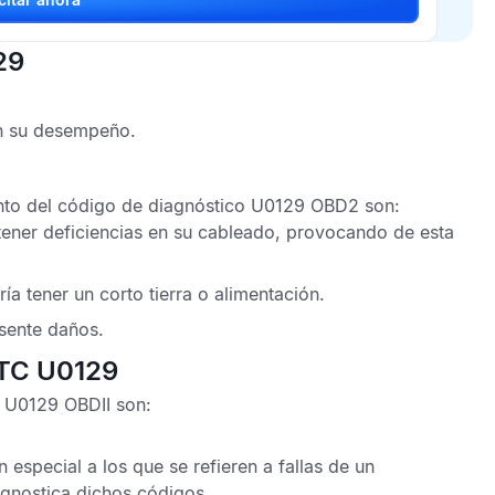
29
en su desempeño.
nto del
código de diagnóstico U0129 OBD2
son:
ener deficiencias en su cableado, provocando de esta
ía tener un corto tierra o alimentación.
sente daños.
DTC U0129
a U0129 OBDII
son:
en especial a los que se refieren a fallas de un
iagnostica dichos códigos.