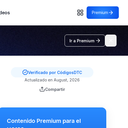
deos
Premium
Ir a Premium
Verificado por CódigosDTC
Actualizado en August, 2026
Compartir
Contenido Premium para el