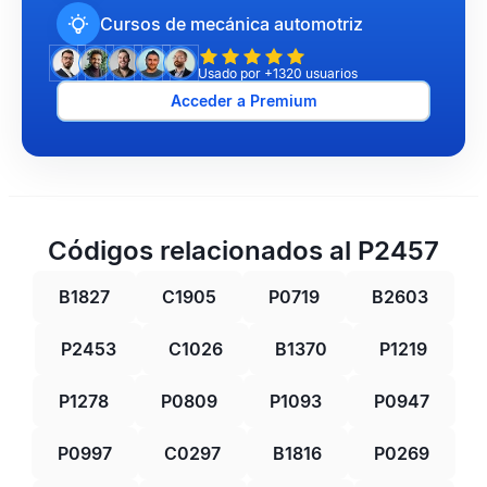
Cursos de mecánica automotriz
Usado por +1320 usuarios
Acceder a Premium
Códigos relacionados al P2457
B1827
C1905
P0719
B2603
P2453
C1026
B1370
P1219
P1278
P0809
P1093
P0947
P0997
C0297
B1816
P0269