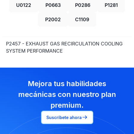
U0122
P0663
P0286
P1281
P2002
C1109
P2457 - EXHAUST GAS RECIRCULATION COOLING
SYSTEM PERFORMANCE
Mejora tus habilidades
mecánicas con nuestro plan
premium.
Suscríbete ahora