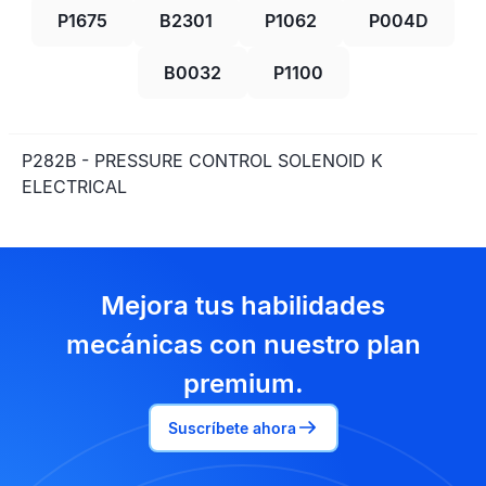
P1675
B2301
P1062
P004D
B0032
P1100
P282B - PRESSURE CONTROL SOLENOID K
ELECTRICAL
Mejora tus habilidades
mecánicas con nuestro plan
premium.
Suscríbete ahora