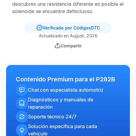
descubres una resistencia diferente es posible el
solenoide se encuentre defectuoso.
Verificado por CódigosDTC
Actualizado en August, 2026
Compartir
Contenido Premium para el P282B
Chat con especialista automotriz
Diagnósticos y manuales de
reparación
Soporte técnico 24/7
Solución específica para cada
vehículo