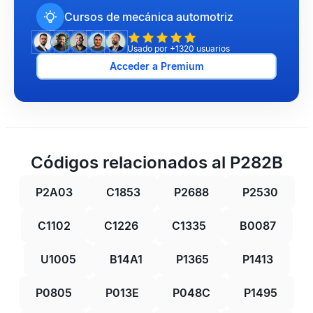
Cursos de mecánica automotriz
Usado por +1320 usuarios
Acceder a Premium
Códigos relacionados al P282B
P2A03
C1853
P2688
P2530
C1102
C1226
C1335
B0087
U1005
B14A1
P1365
P1413
P0805
P013E
P048C
P1495